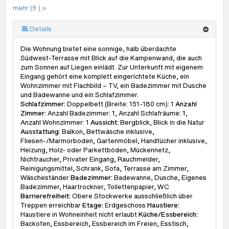
mehr (9 ) »
mehr (9 ) »
mehr (9 ) »
mehr (9 ) »
mehr (9 ) »
mehr (9 ) »
Details
Die Wohnung bietet eine sonnige, halb überdachte
Südwest-Terrasse mit Blick auf die Kampenwand, die auch
zum Sonnen auf Liegen einlädt. Zur Unterkunft mit eigenem
Eingang gehört eine komplett eingerichtete Küche, ein
Wohnzimmer mit Flachbild – TV, ein Badezimmer mit Dusche
und Badewanne und ein Schlafzimmer.
Schlafzimmer:
Doppelbett (Breite: 151-180 cm): 1
Anzahl
Zimmer:
Anzahl Badezimmer: 1, Anzahl Schlafräume: 1,
Anzahl Wohnzimmer: 1
Aussicht:
Bergblick, Blick in die Natur
Ausstattung:
Balkon, Bettwäsche inklusive,
Fliesen-/Marmorboden, Gartenmöbel, Handtücher inklusive,
Heizung, Holz- oder Parkettböden, Mückennetz,
Nichtraucher, Privater Eingang, Rauchmelder,
Reinigungsmittel, Schrank, Sofa, Terrasse am Zimmer,
Wäscheständer
Badezimmer:
Badewanne, Dusche, Eigenes
Badezimmer, Haartrockner, Toilettenpapier, WC
Barrierefreiheit:
Obere Stockwerke ausschließlich über
Treppen erreichbar
Etage:
Erdgeschoss
Haustiere:
Haustiere in Wohneinheit nicht erlaubt
Küche/Essbereich:
Backofen, Essbereich, Essbereich im Freien, Esstisch,