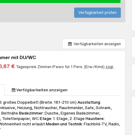
Verfügbarkeit prüfen
Verfügbarkeiten anzeigen
mmer mit DU/WC
6,87 €
Tagespreis Zimmer/Fewo für 1 Pers. (Erw./Kind)
zzgl.
Verfügbarkeiten anzeigen
s
l:
großes Doppelbett (Breite: 181-210 cm)
Ausstattung:
nklusive, Heizung, Nichtraucher, Rauchmelder, Safe, Schrank,
n Bettnähe
Badezimmer:
Dusche, Eigenes Badezimmer,
, Toilettenpapier, WC
Etage:
1. Etage, 2. Etage
Haustiere:
Wohneinheit nicht erlaubt
Medien und Technik:
Flachbild-TV, Radio,
V