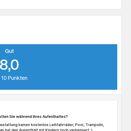
Gut
8,0
 10 Punkten
atten Sie während Ihres Aufenthaltes?
sstattung kamen kostenlos Leihfahrräder, Pool, Trampolin,
Das hat den Ausenthalt mit Kindern noch verbessert :)