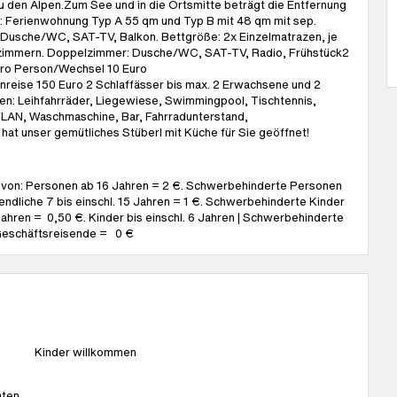
zu den Alpen.Zum See und in die Ortsmitte beträgt die Entfernung
ng: Ferienwohnung Typ A 55 qm und Typ B mit 48 qm mit sep.
 Dusche/WC, SAT-TV, Balkon. Bettgröße: 2x Einzelmatrazen, je
afzimmern. Doppelzimmer: Dusche/WC, SAT-TV, Radio, Frühstück2
pro Person/Wechsel 10 Euro
nreise 150 Euro 2 Schlaffässer bis max. 2 Erwachsene und 2
en: Leihfahrräder, Liegewiese, Swimmingpool, Tischtennis,
 WLAN, Waschmaschine, Bar, Fahrradunterstand,
at unser gemütliches Stüberl mit Küche für Sie geöffnet!
e von: Personen ab 16 Jahren = 2 €. Schwerbehinderte Personen
ndliche 7 bis einschl. 15 Jahren = 1 €. Schwerbehinderte Kinder
Jahren = 0,50 €. Kinder bis einschl. 6 Jahren | Schwerbehinderte
Geschäftsreisende = 0 €
Kinder willkommen
aten