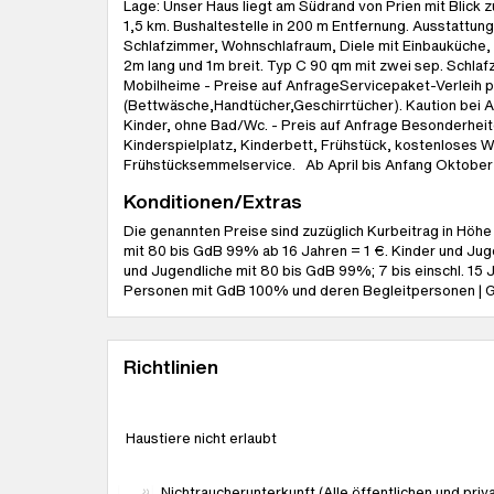
Lage: Unser Haus liegt am Südrand von Prien mit Blick 
1,5 km. Bushaltestelle in 200 m Entfernung. Ausstattu
Schlafzimmer, Wohnschlafraum, Diele mit Einbauküche,
2m lang und 1m breit. Typ C 90 qm mit zwei sep. Schl
Mobilheime - Preise auf AnfrageServicepaket-Verleih 
(Bettwäsche,Handtücher,Geschirrtücher). Kaution bei A
Kinder, ohne Bad/Wc. - Preis auf Anfrage Besonderheit
Kinderspielplatz, Kinderbett, Frühstück, kostenloses
Frühstücksemmelservice. Ab April bis Anfang Oktober h
Konditionen/Extras
Die genannten Preise sind zuzüglich Kurbeitrag in Höh
mit 80 bis GdB 99% ab 16 Jahren = 1 €. Kinder und Juge
und Jugendliche mit 80 bis GdB 99%; 7 bis einschl. 15 
Personen mit GdB 100% und deren Begleitpersonen | 
Richtlinien
Haustiere nicht erlaubt
Nichtraucherunterkunft (Alle öffentlichen und priv