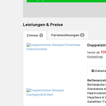
Leistungen & Preise
Ferienwohnungen
Zimmer
5
1
Doppelzi
10
heute ab
Kurbeitrag
Detail
Bettenanzah
Bettwäsche i
Steckdose i
Haartrockner
Haustiere in 
Satelliten-T