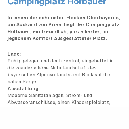
Campingplatz Hofbauer
In einem der schönsten Flecken Oberbayerns,
am Südrand von Prien, liegt der Campingplatz
Hofbauer, ein freundlich, parzellierter, mit
jeglichem Komfort ausgestatteter Platz.
Lage:
Ruhig gelegen und doch zentral, eingebettet in
die wunderschöne Naturlandschaft des
bayerischen Alpenvorlandes mit Blick auf die
nahen Berge.
Ausstattung:
Moderne Sanitäranlagen, Strom- und
Abwasseranschlüsse, einen Kinderspielplatz,
Swimmingpool, ein gemütliches Imbissstübchen,
einen Kiosk und genügend Autostellplätze.
Besonderheiten: