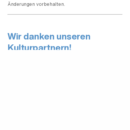
Änderungen vorbehalten.
Wir danken unseren
Kulturpartnern!
Gesundheitswelt Chiemgau, Garden Hotel
Reinhart, Farbenboutique & Malerbetrieb
Barhainski, Scholz Naturstein, Sport Kaiser,
Tonart Audio, Yachthotel Chiemsee, Aktiva