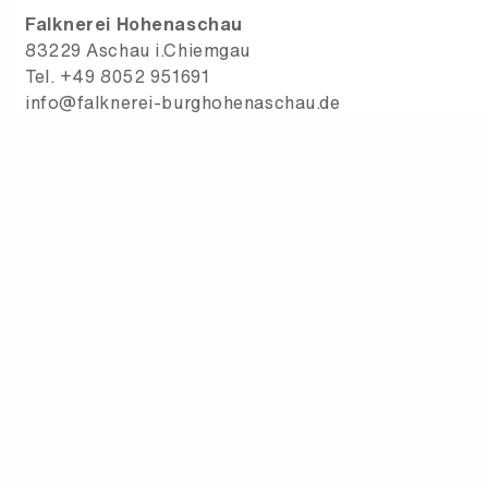
Falknerei Hohenaschau
83229 Aschau i.Chiemgau
Tel. +49 8052 951691
info@falknerei-burghohenaschau.de
falknerei-burghohenaschau.de
Sie haben Fragen zu Ihrem Urlaub, Freizeitaktivitäte
uns auf!