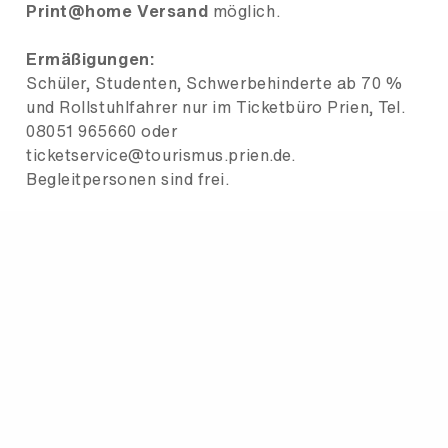
Print@home Versand
möglich.
Ermäßigungen:
Schüler, Studenten, Schwerbehinderte ab 70 %
und Rollstuhlfahrer nur im Ticketbüro Prien, Tel.
08051 965660 oder
ticketservice@tourismus.prien.de.
Begleitpersonen sind frei.
Abendkasse (2 € Aufschlag)
ab 18.00 Uhr.
Fakten
Kategorie
Konzert
Veranstaltungsort
Chiemsee Saal , Alte Rathausstr. 11 ,
83209