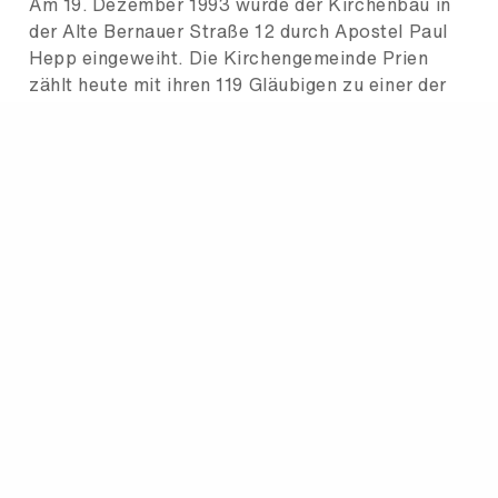
Am 19. Dezember 1993 wurde der Kirchenbau in
der Alte Bernauer Straße 12 durch Apostel Paul
Hepp eingeweiht. Die Kirchengemeinde Prien
zählt heute mit ihren 119 Gläubigen zu einer der
größten Gemeinden des Kirchenbezirks.
Neben den beiden Priestern betreuen zwei
Diakoninnen und ein Diakon die Gläubigen in
Prien. Unterstützt werden sie in ihrer
ehrenamtlichen Arbeit von drei
Gemeindehelferinnen und Gemeindehelfern.
Gottesdienste finden immer Donnerstag um 20.00
Uhr und Sonntag um 9.30 Uhr statt.
Weitere Informationen über die neuapostolische
Kirche.
Neuigkeiten aus der Gemeinde finden Sie
unter:
nak-rosenheim.de/prien-am-chiemsee